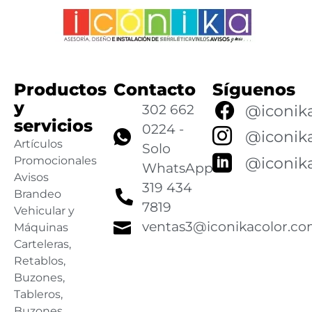
Productos
Contacto
Síguenos
y
302 662
@iconik
servicios
0224 -
@iconik
Artículos
Solo
@iconik
Promocionales
WhatsApp
Avisos
319 434
Brandeo
7819
Vehicular y
ventas3@iconikacolor.c
Máquinas
Carteleras,
Retablos,
Buzones,
Tableros,
Buzones,