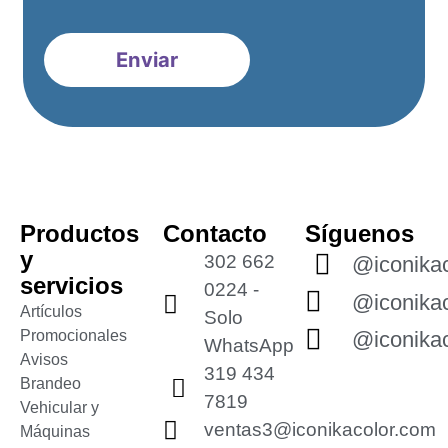
Productos
Contacto
Síguenos
y
302 662
@iconikac
servicios
0224 -
@iconikac
Artículos
Solo
Promocionales
@iconikac
WhatsApp
Avisos
319 434
Brandeo
7819
Vehicular y
ventas3@iconikacolor.com
Máquinas