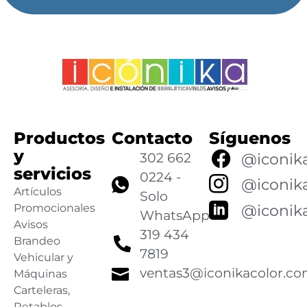
Productos
Contacto
Síguenos
y
302 662
@iconik
servicios
0224 -
@iconik
Artículos
Solo
@iconik
Promocionales
WhatsApp
Avisos
319 434
Brandeo
7819
Vehicular y
ventas3@iconikacolor.c
Máquinas
Carteleras,
Retablos,