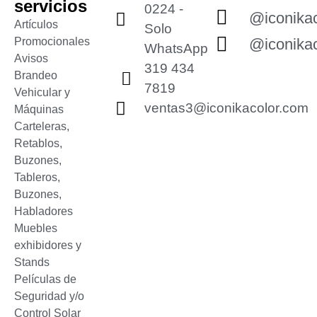
servicios
0224 -
@iconikac
Artículos
Solo
Promocionales
@iconikac
WhatsApp
Avisos
319 434
Brandeo
7819
Vehicular y
ventas3@iconikacolor.com
Máquinas
Carteleras,
Retablos,
Buzones,
Tableros,
Buzones,
Habladores
Muebles
exhibidores y
Stands
Películas de
Seguridad y/o
Control Solar