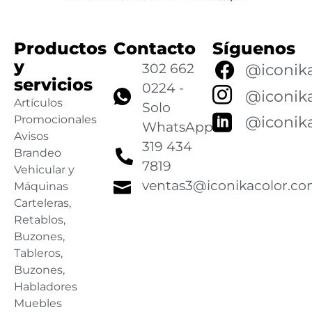
Productos
Contacto
Síguenos
y
302 662
@iconik
servicios
0224 -
@iconik
Artículos
Solo
@iconik
Promocionales
WhatsApp
Avisos
319 434
Brandeo
7819
Vehicular y
ventas3@iconikacolor.c
Máquinas
Carteleras,
Retablos,
Buzones,
Tableros,
Buzones,
Habladores
Muebles